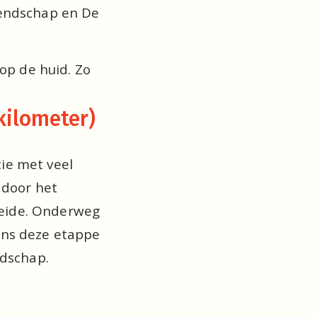
endschap en De 
op de huid. Zo 
kilometer) 
e met veel 
 door het 
eide. Onderweg 
ens deze etappe 
ndschap.