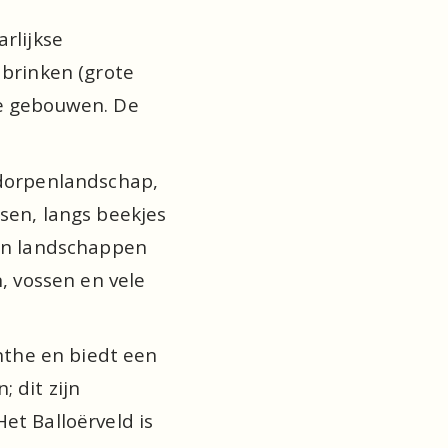
lijkse 
brinken (grote 
e gebouwen. De 
dorpenlandschap, 
en, langs beekjes 
an landschappen 
, vossen en vele 
nthe en biedt een 
dit zijn 
t Balloërveld is 