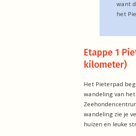
want di
het Pi
Etappe 1 Pie
kilometer)
Het Pieterpad begi
wandeling van het 
Zeehondencentrum 
wandeling zie je v
huizen en leuke str