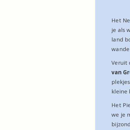
Het Ne
je als 
land bo
wandelr
Veruit 
van Gr
plekje
kleine 
Het Pi
we je 
bijzon