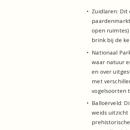
Zuidlaren: Dit
paardenmarkt d
open ruimtes)
brink bij de k
Nationaal Par
waar natuur en
en over uitge
met verschille
vogelsoorten
Balloërveld: D
weids uitzicht
prehistorische