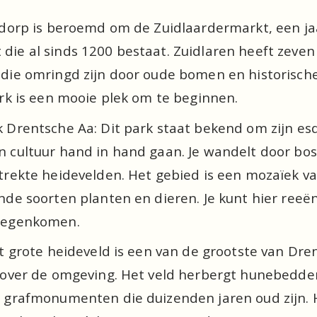
 dorp is beroemd om de Zuidlaardermarkt, een jaar
ie al sinds 1200 bestaat. Zuidlaren heeft zeven 
 die omringd zijn door oude bomen en historisch
erk is een mooie plek om te beginnen.
k Drentsche Aa: Dit park staat bekend om zijn es
 cultuur hand in hand gaan. Je wandelt door boss
strekte heidevelden. Het gebied is een mozaïek v
nde soorten planten en dieren. Je kunt hier reeën
 tegenkomen.
it grote heideveld is een van de grootste van Dre
 over de omgeving. Het veld herbergt hunebedden; 
 grafmonumenten die duizenden jaren oud zijn. He