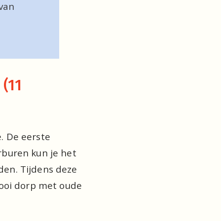
van 
(11 
 De eerste 
buren kun je het 
en. Tijdens deze 
ooi dorp met oude 