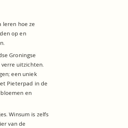
leren hoe ze 
den op en 
n.
se Groningse 
erre uitzichten. 
en; een uniek 
t Pieterpad in de 
e bloemen en 
s. Winsum is zelfs 
er van de 