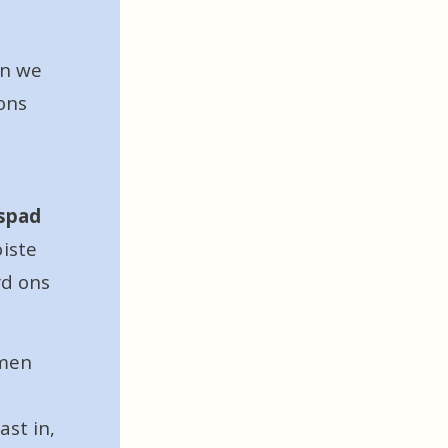
n we 
ons 
spad 
iste 
d ons 
men 
t in, 