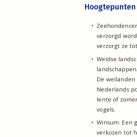
Hoogtepunten 
Zeehondencent
verzorgd word
verzorgt ze to
Weidse landsc
landschappen. 
De weilanden 
Nederlands po
lente of zomer
vogels. 
Winsum: Een ge
verkozen tot h